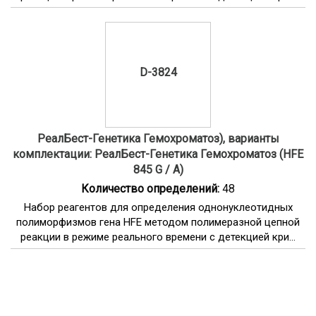
D-3824
РеалБест-Генетика Гемохроматоз), варианты
комплектации: РеалБест-Генетика Гемохроматоз (HFE
845 G / A)
Количество определений:
48
Набор реагентов для определения однонуклеотидных
полиморфизмов гена HFE методом полимеразной цепной
реакции в режиме реального времени с детекцией кри...