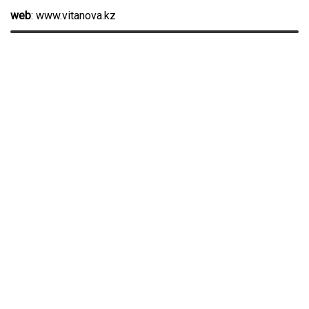
web
: www.vitanova.kz