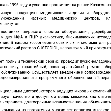
а в 1996 году и успешно процветает на рынке Казахстана 
гичную продукцию, медицинские изделия и оборудова
учреждений, частных медицинских центров, клини
институтов.
поставках широкого спектра оборудования, дефибрил
тем для ИФА и ПЦР диагностики, биохимических исслед
аний. В нашем ассортименте есть иглы и системы для 
плегический раствор CUSTODIOL, используемый при открыты
ет полный технический сервис: проводит пуско-наладочны
агностику, гарантийный, послегарантийный ремонт обо
 обслуживанию. Осуществляет внедрение и сопровожден
пециализированного программного обеспечения «Гене
официальным дистрибьютором ведущих мировых компаний 
тирует качество и доступные цены, максимально отвеч
 выстраивать долгосрочные взаимоотношения, обменивать
 компании на протяжении многих лет остаются высокое 