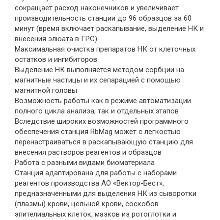
сокращает расход наконечников и увеличивает
производительность станции до 96 образцов за 60
минут (время включает раскапывание, выделение НК и
внесения элюата в ГРС)
Максимальная очистка препаратов НК от клеточных
остатков и ингибиторов
Выделение НК выполняется методом сорбции на
магнитные частицы и их сепарацией с помощью
магнитной головы
Возможность работы как в режиме автоматизации
полного цикла анализа, так и отдельных этапов
Вследствие широких возможностей программного
обеспечения станция RbMag может с легкостью
перенастраиваться в раскапывающую станцию для
внесения растворов реагентов и образцов
Работа с разными видами биоматериала
Станция адаптирована для работы с наборами
реагентов производства АО «Вектор-Бест»,
предназначенными для выделения НК из сыворотки
(плазмы) крови, цельной крови, соскобов
эпителиальных клеток, мазков из ротоглотки и