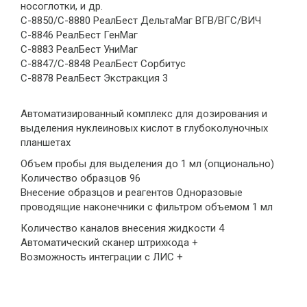
носоглотки, и др.
С-8850/С-8880 РеалБест ДельтаМаг ВГВ/ВГС/ВИЧ
С-8846 РеалБест ГенМаг
С-8883 РеалБест УниМаг
С-8847/С-8848 РеалБест Сорбитус
С-8878 РеалБест Экстракция 3
Автоматизированный комплекс для дозирования и
выделения нуклеиновых кислот в глубоколуночных
планшетах
Объем пробы для выделения до 1 мл (опционально)
Количество образцов 96
Внесение образцов и реагентов Одноразовые
проводящие наконечники с фильтром объемом 1 мл
Количество каналов внесения жидкости 4
Автоматический сканер штрихкода +
Возможность интеграции с ЛИС +