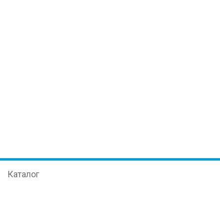
Каталог
Иммуноферментный анализ
Оборудование