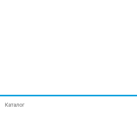
Каталог
Иммуноферментный анализ
Оборудование
Наука