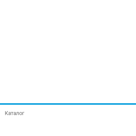
Каталог
Иммуноферментный анализ
Оборудование