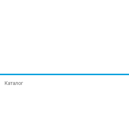
Каталог
Иммуноферментный анализ
Оборудование
Наука
ПЦР в реальном времени