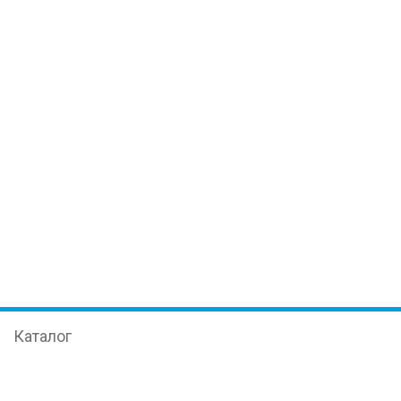
Каталог
Иммуноферментный анализ
Оборудование