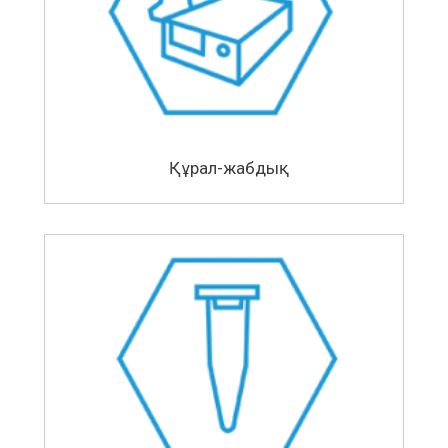
Құрал-жабдық