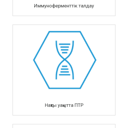
Иммуноферменттік талдау
Нақты уақытта ПТР