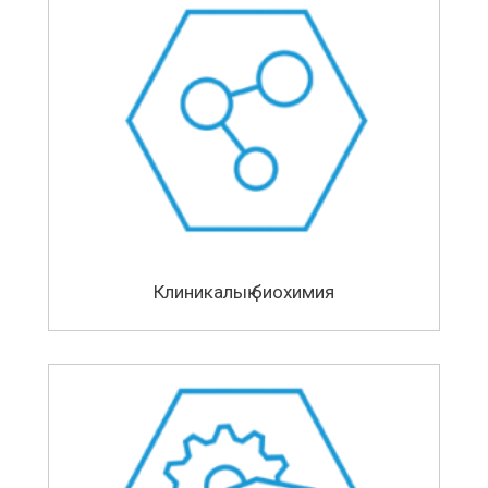
Клиникалық биохимия