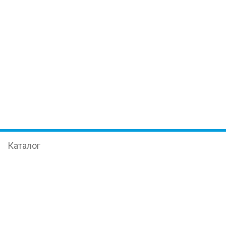
Каталог
Иммуноферменттік талдау
Құрал-жабдық
Ғылым
Нақты уақытта ПТР